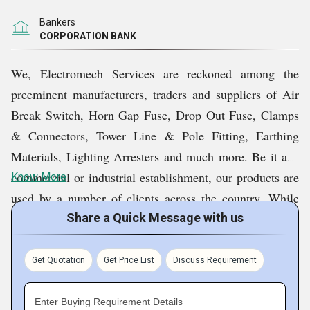
Bankers
CORPORATION BANK
We, Electromech Services are reckoned among the
preeminent manufacturers, traders and suppliers of Air
Break Switch, Horn Gap Fuse, Drop Out Fuse, Clamps
& Connectors, Tower Line & Pole Fitting, Earthing
Materials, Lighting Arresters and much more. Be it any
commercial or industrial establishment, our products are
Know More
used by a number of clients across the country. While
manufacturing our products, we use fine quality raw
Share a Quick Message with us
materials procured from the leading vendors of the
country. Since our inception in the year 1980, best
Get Quotation
Get Price List
Discuss Requirement
technologies and the latest production methods are being
used by us in order to provide the world-class products to
Enter Buying Requirement Details