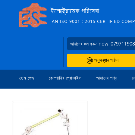
ইলেক্ট্রোমেক পরিষেবা
AN ISO 9001 : 2015 CERTIFIED COM
আমাদের কল করুন now :
07971190
অনুসন্ধান পাঠান
হোম পেজ
কোম্পানির প্রোফাইল
আমাদের পণ্য
য